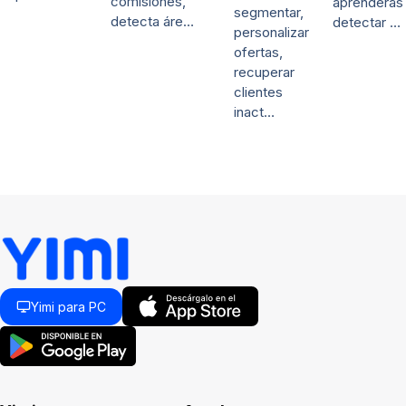
comisiones,
aprenderás
segmentar,
detecta áre…
detectar …
personalizar
ofertas,
recuperar
clientes
inact…
Yimi para PC