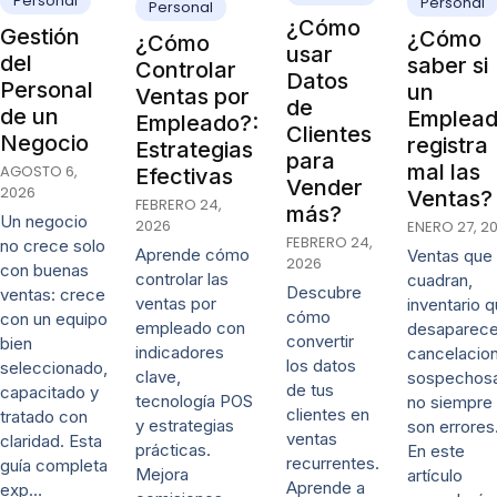
Personal
Personal
Personal
¿Cómo
Gestión
¿Cómo
¿Cómo
usar
del
saber si
Controlar
Datos
Personal
un
Ventas por
de
de un
Emplea
Empleado?:
Clientes
Negocio
registra
Estrategias
para
mal las
AGOSTO 6,
Efectivas
Vender
2026
Ventas?
FEBRERO 24,
más?
Un negocio
2026
ENERO 27, 2
FEBRERO 24,
no crece solo
Aprende cómo
Ventas que
2026
con buenas
controlar las
cuadran,
Descubre
ventas: crece
ventas por
inventario 
cómo
con un equipo
empleado con
desaparece
convertir
bien
indicadores
cancelacio
los datos
seleccionado,
clave,
sospechos
de tus
capacitado y
tecnología POS
no siempre
clientes en
tratado con
y estrategias
son errores
ventas
claridad. Esta
prácticas.
En este
recurrentes.
guía completa
Mejora
artículo
Aprende a
exp…