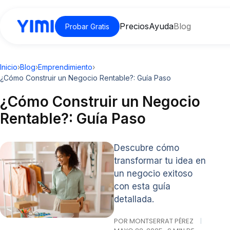
Precios
Ayuda
Blog
Probar Gratis
Inicio
›
Blog
›
Emprendimiento
›
¿Cómo Construir un Negocio Rentable?: Guía Paso
¿Cómo Construir un Negocio
Rentable?: Guía Paso
Descubre cómo
transformar tu idea en
un negocio exitoso
con esta guía
detallada.
POR MONTSERRAT PÉREZ
|