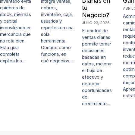
Diarias en
Gan
inventario evita
integra ventas,
tu
quiebres de
cobros,
ABRIL 
stock, mermas
inventario, caja,
Negocio?
Admin
y capital
usuarios y
JULIO 23, 2026
carni
inmovilizado en
reportes en una
renta
El control de
mercancía que
sola
requi
ventas diarias
no rota bien.
herramienta.
contr
permite tomar
Esta guía
Conoce cómo
invent
decisiones
completa
funciona, en
reduc
basadas en
explica los…
qué negocios …
merm
datos, mejorar
optim
el flujo de
comp
efectivo y
mejor
detectar
Apre
oportunidades
estra
de
crecimiento…