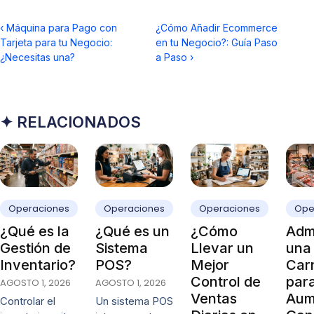
‹
Máquina para Pago con
¿Cómo Añadir Ecommerce
Tarjeta para tu Negocio:
en tu Negocio?: Guía Paso
¿Necesitas una?
a Paso
›
✦ RELACIONADOS
Operaciones
Operaciones
Operaciones
Ope
¿Qué es la
¿Qué es un
¿Cómo
Admi
Gestión de
Sistema
Llevar un
una
Inventario?
POS?
Mejor
Carn
Control de
par
AGOSTO 1, 2026
AGOSTO 1, 2026
Ventas
Aum
Controlar el
Un sistema POS