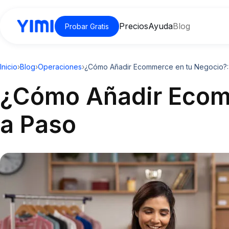
Precios
Ayuda
Blog
Probar Gratis
Inicio
›
Blog
›
Operaciones
›
¿Cómo Añadir Ecommerce en tu Negocio?:
¿Cómo Añadir Ecomm
a Paso