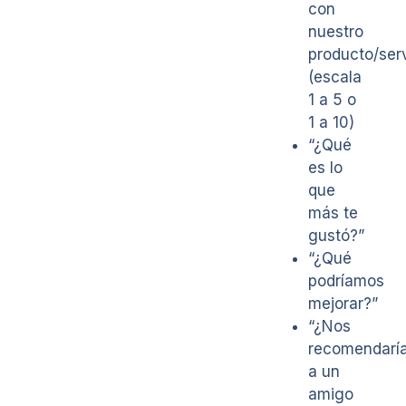
con
nuestro
producto/serv
(escala
1 a 5 o
1 a 10)
“¿Qué
es lo
que
más te
gustó?”
“¿Qué
podríamos
mejorar?”
“¿Nos
recomendarí
a un
amigo