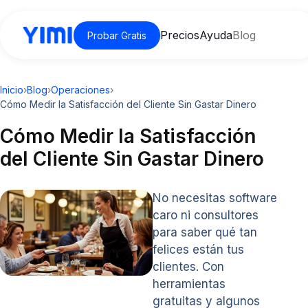
Precios
Ayuda
Blog
Probar Gratis
Inicio
›
Blog
›
Operaciones
›
Cómo Medir la Satisfacción del Cliente Sin Gastar Dinero
Cómo Medir la Satisfacción
del Cliente Sin Gastar Dinero
No necesitas software
caro ni consultores
para saber qué tan
felices están tus
clientes. Con
herramientas
gratuitas y algunos