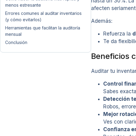
hasta un 30%. La 
menos estresante
afecten seriamente
Errores comunes al auditar inventarios
(y cómo evitarlos)
Además:
Herramientas que facilitan la auditoría
Refuerza la
d
mensual
Te da flexibi
Conclusión
Beneficios 
Auditar tu inventa
Control fina
Sabes exactam
Detección t
Robos, error
Mejor rotac
Ves con clari
Confianza e