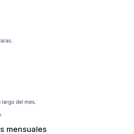
aras.
o largo del mes.
o
.
ios mensuales