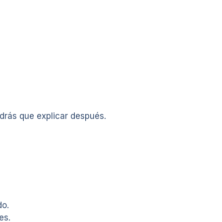
ndrás que explicar después.
do.
es.