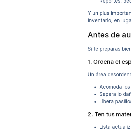
Reportes, dec
Y un plus importan
inventario, en luga
Antes de aud
Si te preparas bie
1. Ordena el es
Un área desorden
Acomoda los 
Separa lo da
Libera pasill
2. Ten tus mate
Lista actuali