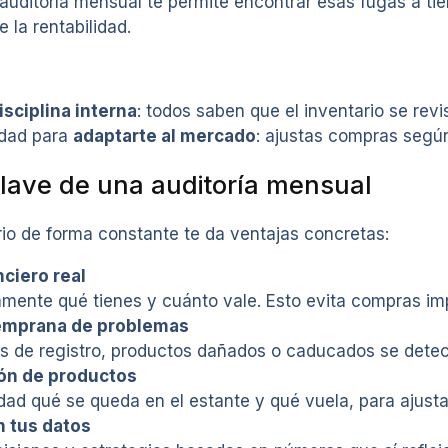
auditoría mensual te permite encontrar esas fugas a ti
 la rentabilidad.
isciplina interna
: todos saben que el inventario se revi
lidad para
adaptarte al mercado
: ajustas compras según
clave de una auditoría mensual
rio de forma constante te da ventajas concretas:
nciero real
ente qué tienes y cuánto vale. Esto evita compras impu
emprana de problemas
es de registro, productos dañados o caducados se dete
ión de productos
dad qué se queda en el estante y qué vuela, para ajust
n tus datos