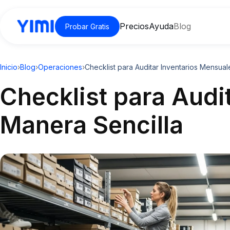
Precios
Ayuda
Blog
Probar Gratis
Inicio
›
Blog
›
Operaciones
›
Checklist para Auditar Inventarios Mensua
Checklist para Audi
Manera Sencilla