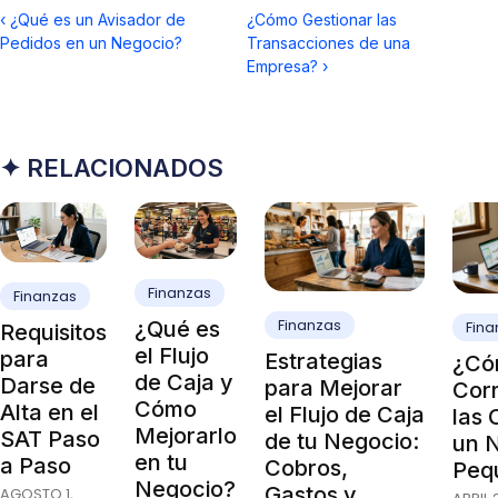
‹
¿Qué es un Avisador de
¿Cómo Gestionar las
Pedidos en un Negocio?
Transacciones de una
Empresa?
›
✦ RELACIONADOS
Finanzas
Finanzas
Finanzas
¿Qué es
Fina
Requisitos
el Flujo
para
Estrategias
¿Có
de Caja y
Darse de
para Mejorar
Cor
Cómo
Alta en el
el Flujo de Caja
las 
Mejorarlo
SAT Paso
de tu Negocio:
un 
en tu
a Paso
Cobros,
Peq
Negocio?
Gastos y
AGOSTO 1,