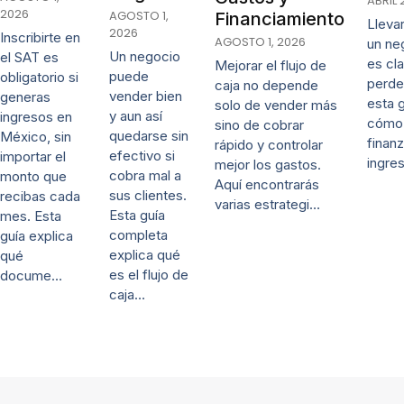
ABRIL 
2026
AGOSTO 1,
Financiamiento
Lleva
2026
Inscribirte en
AGOSTO 1, 2026
un ne
Un negocio
el SAT es
es cl
Mejorar el flujo de
puede
obligatorio si
perde
caja no depende
vender bien
generas
esta 
solo de vender más
y aun así
ingresos en
cómo 
sino de cobrar
quedarse sin
México, sin
finanz
rápido y controlar
efectivo si
importar el
ingre
mejor los gastos.
cobra mal a
monto que
Aquí encontrarás
sus clientes.
recibas cada
varias estrategi…
Esta guía
mes. Esta
completa
guía explica
explica qué
qué
es el flujo de
docume…
caja…