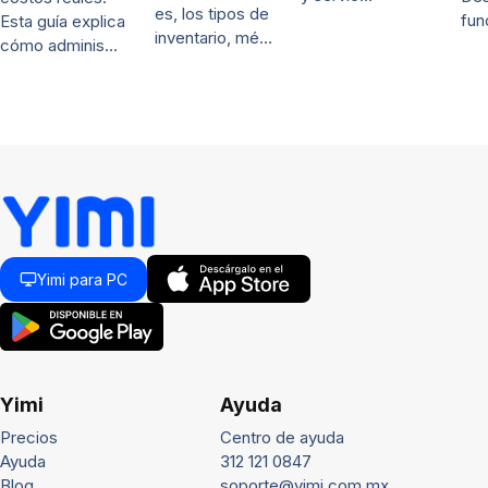
es, los tipos de
fun
Esta guía explica
inventario, mé…
cómo adminis…
Yimi para PC
Yimi
Ayuda
Precios
Centro de ayuda
Ayuda
312 121 0847
Blog
soporte@yimi.com.mx