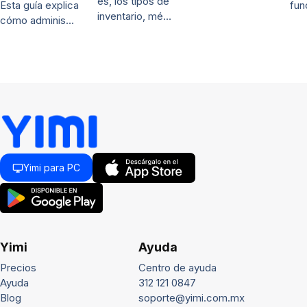
es, los tipos de
fun
Esta guía explica
inventario, mé…
cómo adminis…
Yimi para PC
Yimi
Ayuda
Precios
Centro de ayuda
Ayuda
312 121 0847
Blog
soporte@yimi.com.mx