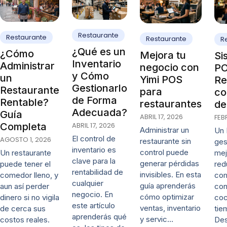
Restaurante
Restaurante
Restaurante
R
¿Qué es un
¿Cómo
Mejora tu
Si
Inventario
Administrar
negocio con
PO
y Cómo
un
Yimi POS
Re
Gestionarlo
Restaurante
para
co
de Forma
Rentable?
restaurantes
de
Adecuada?
Guía
ABRIL 17, 2026
FEB
ABRIL 17, 2026
Completa
Administrar un
Un 
El control de
AGOSTO 1, 2026
restaurante sin
ges
inventario es
control puede
mej
Un restaurante
clave para la
generar pérdidas
red
puede tener el
rentabilidad de
invisibles. En esta
co
comedor lleno, y
cualquier
guía aprenderás
con
aun así perder
negocio. En
cómo optimizar
coc
dinero si no vigila
este artículo
ventas, inventario
tie
de cerca sus
aprenderás qué
y servic…
De
costos reales.