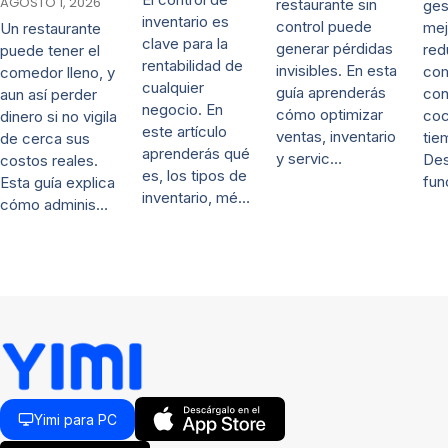
AGOSTO 1, 2026
restaurante sin
ges
inventario es
control puede
mej
Un restaurante
clave para la
generar pérdidas
red
puede tener el
rentabilidad de
invisibles. En esta
co
comedor lleno, y
cualquier
guía aprenderás
con
aun así perder
negocio. En
cómo optimizar
coc
dinero si no vigila
este artículo
ventas, inventario
tie
de cerca sus
aprenderás qué
y servic…
De
costos reales.
es, los tipos de
fun
Esta guía explica
inventario, mé…
cómo adminis…
Yimi para PC