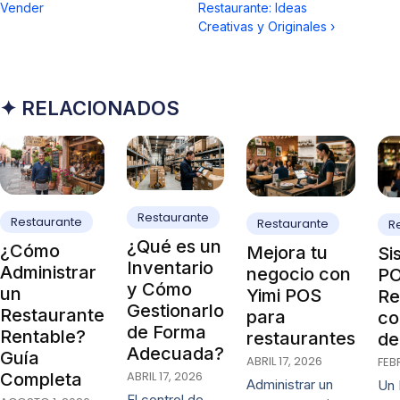
Vender
Restaurante: Ideas
Creativas y Originales
›
✦ RELACIONADOS
Restaurante
Restaurante
Restaurante
R
¿Qué es un
¿Cómo
Mejora tu
Si
Inventario
Administrar
negocio con
PO
y Cómo
un
Yimi POS
Re
Gestionarlo
Restaurante
para
co
de Forma
Rentable?
restaurantes
de
Adecuada?
Guía
ABRIL 17, 2026
FEB
ABRIL 17, 2026
Completa
Administrar un
Un 
El control de