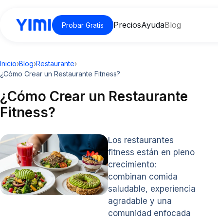
Precios
Ayuda
Blog
Probar Gratis
Inicio
›
Blog
›
Restaurante
›
¿Cómo Crear un Restaurante Fitness?
¿Cómo Crear un Restaurante
Fitness?
Los restaurantes
fitness están en pleno
crecimiento:
combinan comida
saludable, experiencia
agradable y una
comunidad enfocada