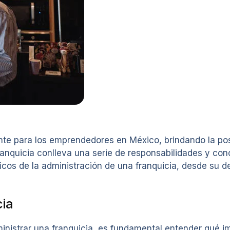
te para los emprendedores en México, brindando la pos
anquicia conlleva una serie de responsabilidades y con
icos de la administración de una franquicia, desde su d
cia
inistrar una franquicia, es fundamental entender qué i