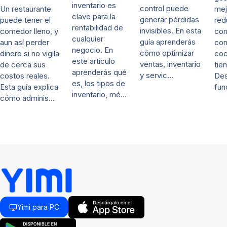
inventario es
control puede
mej
Un restaurante
clave para la
generar pérdidas
red
puede tener el
rentabilidad de
invisibles. En esta
co
comedor lleno, y
cualquier
guía aprenderás
con
aun así perder
negocio. En
cómo optimizar
coc
dinero si no vigila
este artículo
ventas, inventario
tie
de cerca sus
aprenderás qué
y servic…
De
costos reales.
es, los tipos de
fun
Esta guía explica
inventario, mé…
cómo adminis…
Yimi para PC