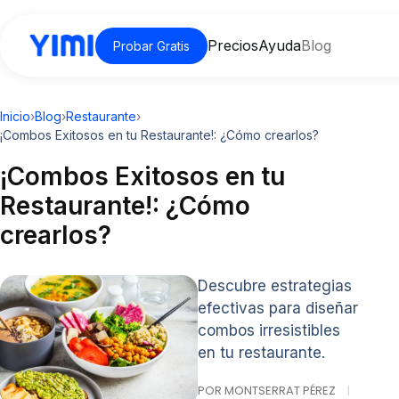
Precios
Ayuda
Blog
Probar Gratis
Inicio
›
Blog
›
Restaurante
›
¡Combos Exitosos en tu Restaurante!: ¿Cómo crearlos?
¡Combos Exitosos en tu
Restaurante!: ¿Cómo
crearlos?
Descubre estrategias
efectivas para diseñar
combos irresistibles
en tu restaurante.
POR MONTSERRAT PÉREZ
|