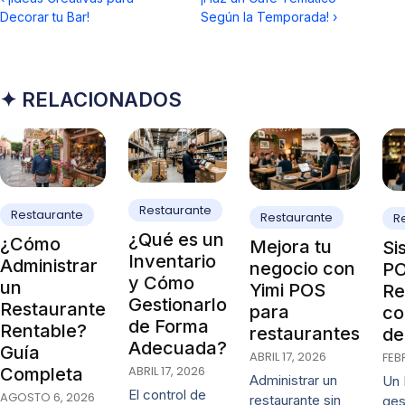
Decorar tu Bar!
Según la Temporada!
›
✦ RELACIONADOS
Restaurante
Restaurante
Restaurante
R
¿Qué es un
¿Cómo
Mejora tu
Si
Inventario
Administrar
negocio con
PO
y Cómo
un
Yimi POS
Re
Gestionarlo
Restaurante
para
co
de Forma
Rentable?
restaurantes
de
Adecuada?
Guía
ABRIL 17, 2026
FEB
ABRIL 17, 2026
Completa
Administrar un
Un 
El control de
AGOSTO 6, 2026
restaurante sin
ges