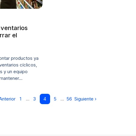
ventarios
rrar el
ontar productos ya
ventarios cíclicos,
es y un equipo
 mantener…
Anterior
1
…
3
4
5
…
56
Siguiente ›