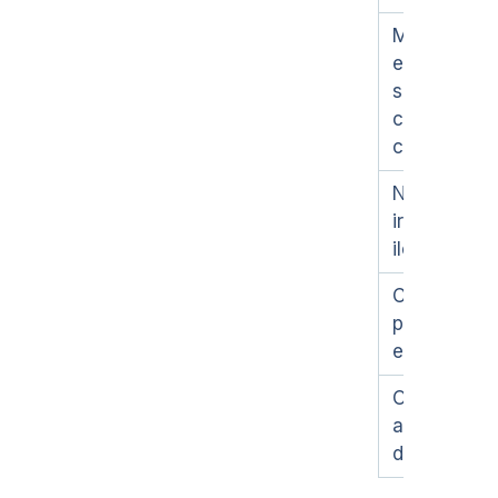
Monto
exacto
similar a un
cambio
común
Número
irregular o
ilógico
Coincide c
producto
específico
Ocurre tras
actualizaci
del sistema