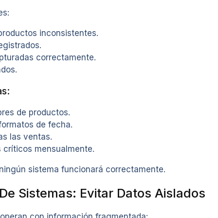
es:
roductos inconsistentes.
egistrados.
pturadas correctamente.
ados.
as:
bres de productos.
formatos de fecha.
as las ventas.
s críticos mensualmente.
, ningún sistema funcionará correctamente.
 De Sistemas: Evitar Datos Aislados
operan con información fragmentada: