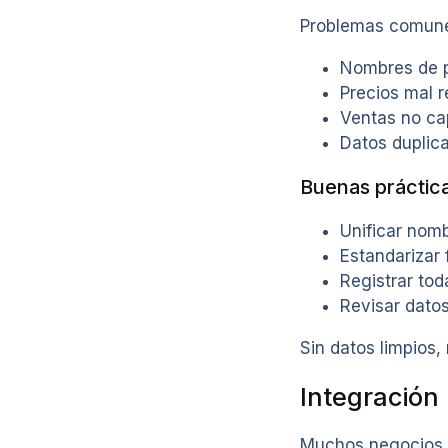
Problemas comun
Nombres de p
Precios mal r
Ventas no ca
Datos duplic
Buenas práctic
Unificar nom
Estandarizar 
Registrar tod
Revisar dato
Sin datos limpios
Integración
Muchos negocios 