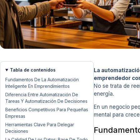
Tabla de contenidos
La automatizació
emprendedor cons
Fundamentos De La Automatización
No se trata de re
Inteligente En Emprendimientos
energía.
Diferencia Entre Automatización De
Tareas Y Automatización De Decisiones
En un negocio pequ
Beneficios Competitivos Para Pequeñas
mental para crecer
Empresas
Herramientas Clave Para Delegar
Fundamentos
Decisiones
La Calidad De Los Datos: Base De Todo