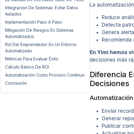
La automatización
Integración De Sistemas: Evitar Datos
Aislados
Reduce análi
Implementación Paso A Paso
Detecta patr
Mitigación De Riesgos En Sistemas
Genera alert
Automatizados
Recomienda a
Rol Del Emprendedor En Un Entorno
Automatizado
En Yimi hemos vi
Métricas Para Evaluar Éxito
decisiones más rá
Cálculo Básico De ROI
Diferencia 
Automatización Como Proceso Continuo
Decisiones
Conclusión
Automatización
Enviar record
Generar repo
Publicar con
Actualizar ho