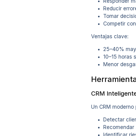
Responder má
Reducir erro
Tomar decisi
Competir con
Ventajas clave:
25–40% mayor
10–15 horas 
Menor desgas
Herramienta
CRM Inteligent
Un CRM moderno 
Detectar clie
Recomendar s
Identificar r