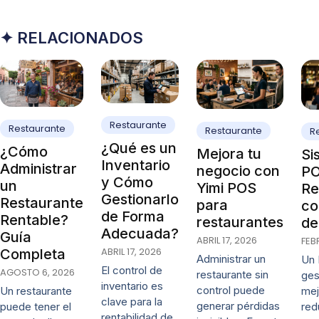
✦ RELACIONADOS
Restaurante
Restaurante
Restaurante
R
¿Qué es un
¿Cómo
Mejora tu
Si
Inventario
Administrar
negocio con
PO
y Cómo
un
Yimi POS
Re
Gestionarlo
Restaurante
para
co
de Forma
Rentable?
restaurantes
de
Adecuada?
Guía
ABRIL 17, 2026
FEB
ABRIL 17, 2026
Completa
Administrar un
Un 
El control de
AGOSTO 6, 2026
restaurante sin
ges
inventario es
control puede
mej
Un restaurante
clave para la
generar pérdidas
red
puede tener el
rentabilidad de