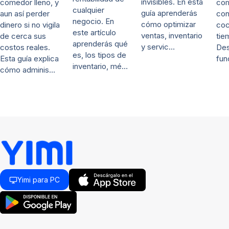
invisibles. En esta
co
comedor lleno, y
cualquier
guía aprenderás
con
aun así perder
negocio. En
cómo optimizar
coc
dinero si no vigila
este artículo
ventas, inventario
tie
de cerca sus
aprenderás qué
y servic…
De
costos reales.
es, los tipos de
fun
Esta guía explica
inventario, mé…
cómo adminis…
Yimi para PC