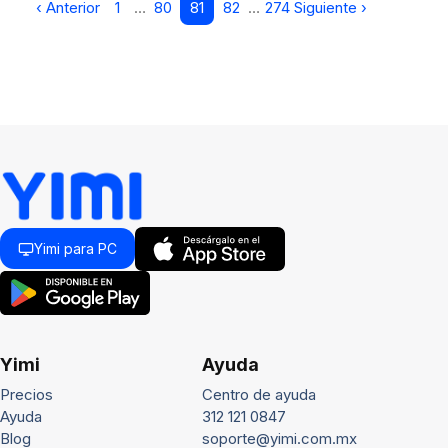
‹ Anterior
1
…
80
81
82
…
274
Siguiente ›
Yimi para PC
Yimi
Ayuda
Precios
Centro de ayuda
Ayuda
312 121 0847
Blog
soporte@yimi.com.mx