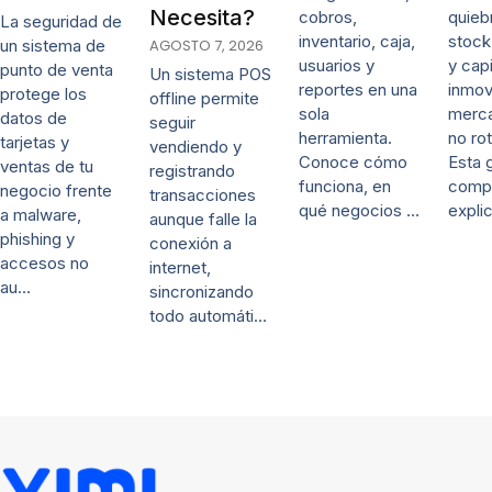
Necesita?
cobros,
quieb
La seguridad de
inventario, caja,
stock
un sistema de
AGOSTO 7, 2026
usuarios y
y capi
punto de venta
Un sistema POS
reportes en una
inmov
protege los
offline permite
sola
merca
datos de
seguir
herramienta.
no rot
tarjetas y
vendiendo y
Conoce cómo
Esta 
ventas de tu
registrando
funciona, en
comp
negocio frente
transacciones
qué negocios …
expli
a malware,
aunque falle la
phishing y
conexión a
accesos no
internet,
au…
sincronizando
todo automáti…