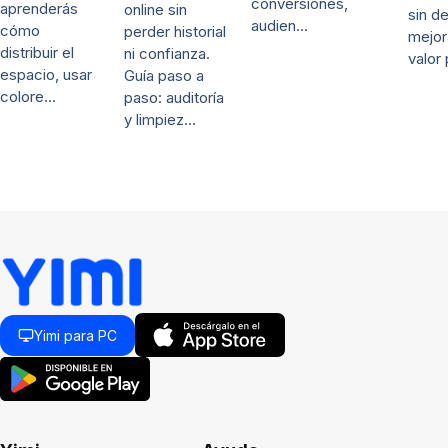
conversiones,
aprenderás
online sin
sin d
audien…
cómo
perder historial
mejor
distribuir el
ni confianza.
valor
espacio, usar
Guía paso a
colore…
paso: auditoría
y limpiez…
Yimi para PC