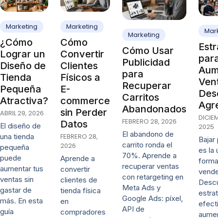
Marketing
Marketing
Mar
Marketing
¿Cómo
Cómo
Estr
Cómo Usar
Lograr un
Convertir
par
Publicidad
Diseño de
Clientes
Aum
para
Tienda
Físicos a
Vent
Recuperar
Pequeña
E-
Des
Carritos
Atractiva?
commerce
Agr
Abandonados
sin Perder
ABRIL 29, 2026
DICIE
FEBRERO 28, 2026
Datos
El diseño de
2025
El abandono de
una tienda
FEBRERO 28,
Bajar
carrito ronda el
2026
pequeña
es la 
70%. Aprende a
puede
Aprende a
forma
recuperar ventas
aumentar tus
convertir
vende
con retargeting en
ventas sin
clientes de
Desc
Meta Ads y
gastar de
tienda física
estra
Google Ads: píxel,
más. En esta
en
efect
API de
guía
compradores
aumen