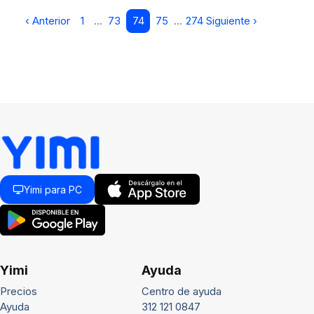
‹ Anterior
1
…
73
74
75
…
274
Siguiente ›
Yimi para PC
Yimi
Ayuda
Precios
Centro de ayuda
Ayuda
312 121 0847