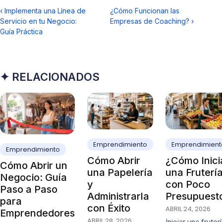
‹
Implementa una Línea de
¿Cómo Funcionan las
Servicio en tu Negocio:
Empresas de Coaching?
›
Guía Práctica
✦ RELACIONADOS
Emprendimiento
Emprendimient
Emprendimiento
Cómo Abrir
¿Cómo Inici
Cómo Abrir un
una Papelería
una Fruterí
Negocio: Guía
y
con Poco
Paso a Paso
Administrarla
Presupuest
para
con Éxito
ABRIL 24, 2026
Emprendedores
ABRIL 28, 2026
Iniciar una fruter