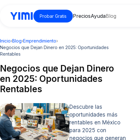
Precios
Ayuda
Blog
Probar Gratis
Inicio
›
Blog
›
Emprendimiento
›
Negocios que Dejan Dinero en 2025: Oportunidades
Rentables
Negocios que Dejan Dinero
en 2025: Oportunidades
Rentables
Descubre las
oportunidades más
rentables en México
para 2025 con
negocios que generan