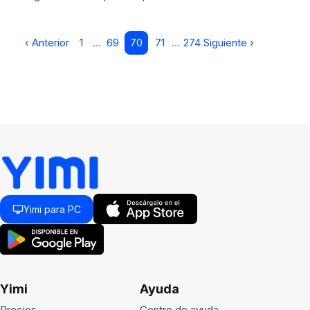
‹ Anterior
1
…
69
70
71
…
274
Siguiente ›
Yimi para PC
Yimi
Ayuda
Precios
Centro de ayuda