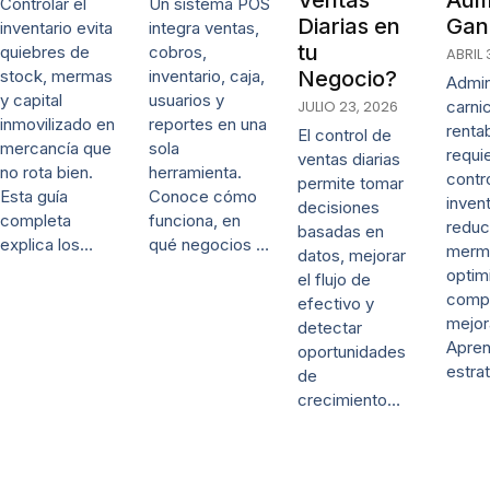
Ventas
Aum
Controlar el
Un sistema POS
Diarias en
Gan
inventario evita
integra ventas,
tu
quiebres de
cobros,
ABRIL 
stock, mermas
inventario, caja,
Negocio?
Admin
y capital
usuarios y
JULIO 23, 2026
carni
inmovilizado en
reportes en una
renta
El control de
mercancía que
sola
requi
ventas diarias
no rota bien.
herramienta.
contr
permite tomar
Esta guía
Conoce cómo
invent
decisiones
completa
funciona, en
reduc
basadas en
explica los…
qué negocios …
merm
datos, mejorar
optim
el flujo de
comp
efectivo y
mejor
detectar
Apre
oportunidades
estra
de
crecimiento…