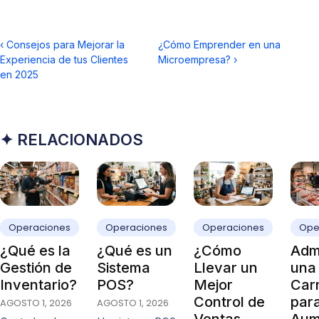
‹
Consejos para Mejorar la
¿Cómo Emprender en una
Experiencia de tus Clientes
Microempresa?
›
en 2025
✦ RELACIONADOS
Operaciones
Operaciones
Operaciones
Ope
¿Qué es la
¿Qué es un
¿Cómo
Admi
Gestión de
Sistema
Llevar un
una
Inventario?
POS?
Mejor
Carn
Control de
par
AGOSTO 1, 2026
AGOSTO 1, 2026