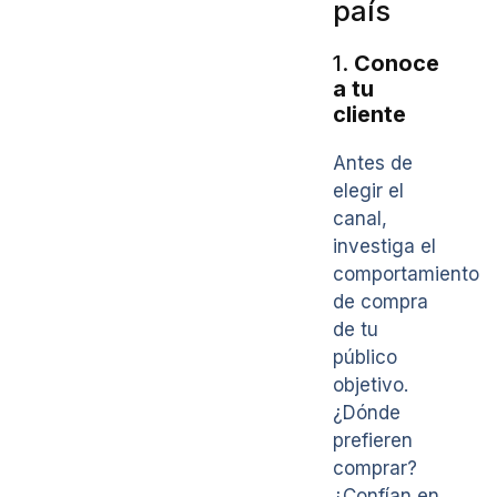
país
1.
Conoce
a tu
cliente
Antes de
elegir el
canal,
investiga el
comportamiento
de compra
de tu
público
objetivo.
¿Dónde
prefieren
comprar?
¿Confían en