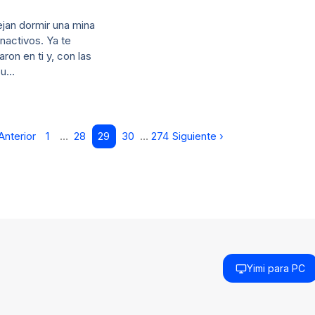
jan dormir una mina
inactivos. Ya te
ron en ti y, con las
pu…
Anterior
1
…
28
29
30
…
274
Siguiente ›
Yimi para PC