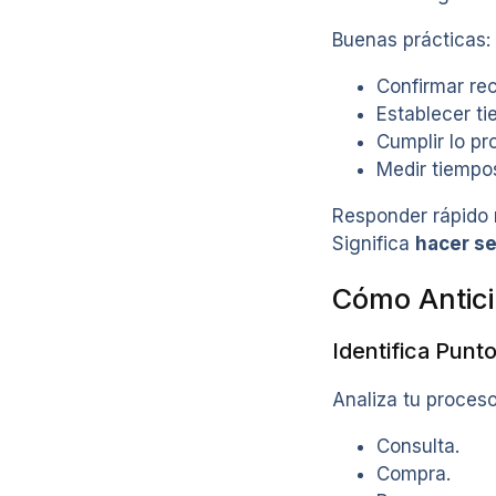
Buenas prácticas:
Confirmar re
Establecer t
Cumplir lo pr
Medir tiempos
Responder rápido n
Significa
hacer se
Cómo Antic
Identifica Punt
Analiza tu proces
Consulta.
Compra.