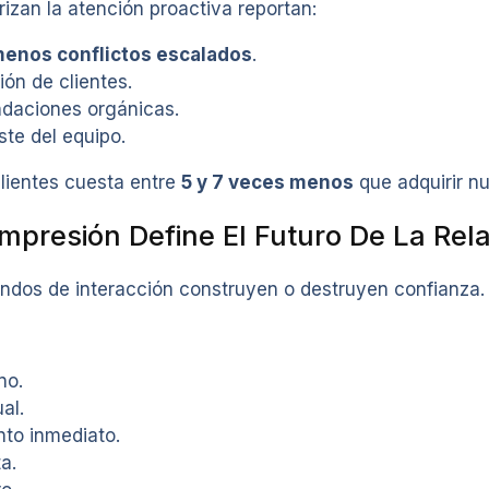
izan la atención proactiva reportan:
enos conflictos escalados
.
ón de clientes.
daciones orgánicas.
te del equipo.
lientes cuesta entre
5 y 7 veces menos
que adquirir n
Impresión Define El Futuro De La Rel
ndos de interacción construyen o destruyen confianza.
no.
al.
to inmediato.
a.