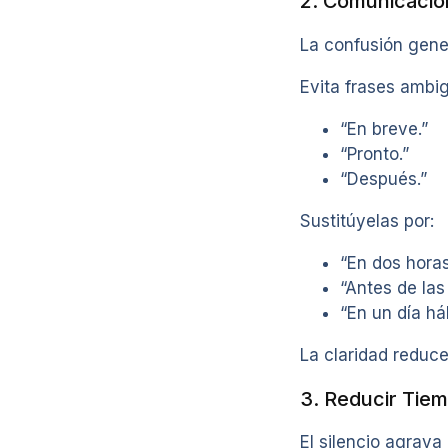
2. Comunicació
La confusión gener
Evita frases ambi
“En breve.”
“Pronto.”
“Después.”
Sustitúyelas por:
“En dos horas
“Antes de las
“En un día háb
La claridad reduce
3. Reducir Tie
El silencio agrava 