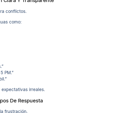
n Clara Y Transparente
a conflictos.
guas como:
.”
 5 PM.”
il.”
 expectativas irreales.
mpos De Respuesta
la frustración.