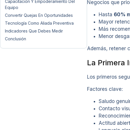
Capacitación Y Empoderamiento Del
Negocios que prior
Equipo
Hasta
60% m
Convertir Quejas En Oportunidades
Mayor retenci
Tecnología Como Aliada Preventiva
Más recomen
Indicadores Que Debes Medir
Menor desgas
Conclusión
Además, retener c
La Primera 
Los primeros segu
Factores clave:
Saludo genui
Contacto visu
Reconocimien
Actitud abiert