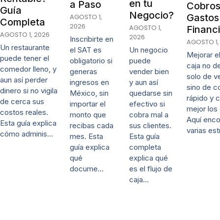
en tu
a Paso
Cobros
Guía
Negocio?
Gastos
AGOSTO 1,
Completa
2026
AGOSTO 1,
Financ
AGOSTO 1, 2026
2026
Inscribirte en
AGOSTO 1,
Un restaurante
Un negocio
el SAT es
Mejorar el
puede tener el
puede
obligatorio si
caja no 
comedor lleno, y
vender bien
generas
solo de v
aun así perder
y aun así
ingresos en
sino de c
dinero si no vigila
quedarse sin
México, sin
rápido y c
de cerca sus
efectivo si
importar el
mejor los
costos reales.
cobra mal a
monto que
Aquí enco
Esta guía explica
sus clientes.
recibas cada
varias es
cómo adminis…
Esta guía
mes. Esta
completa
guía explica
explica qué
qué
es el flujo de
docume…
caja…