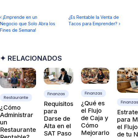
‹
¡Emprende en un
¿Es Rentable la Venta de
Negocio que Solo Abra los
Tacos para Emprender?
›
Fines de Semana!
✦ RELACIONADOS
Finanzas
Finanzas
Restaurante
Finanza
¿Qué es
Requisitos
¿Cómo
el Flujo
para
Estrate
Administrar
de Caja y
Darse de
para M
un
Cómo
Alta en el
el Fluj
Restaurante
Mejorarlo
SAT Paso
de tu 
Rentable?