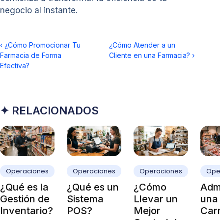
negocio al instante.
‹
¿Cómo Promocionar Tu
¿Cómo Atender a un
Farmacia de Forma
Cliente en una Farmacia?
›
Efectiva?
✦ RELACIONADOS
Operaciones
Operaciones
Operaciones
Ope
¿Qué es la
¿Qué es un
¿Cómo
Admi
Gestión de
Sistema
Llevar un
una
Inventario?
POS?
Mejor
Carn