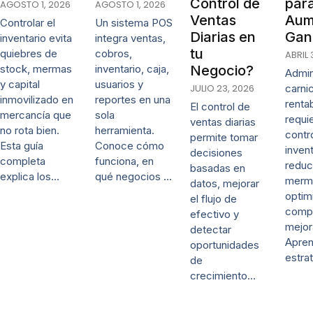
Control de
par
AGOSTO 1, 2026
AGOSTO 1, 2026
Ventas
Aum
Controlar el
Un sistema POS
Diarias en
Gan
inventario evita
integra ventas,
tu
quiebres de
cobros,
ABRIL 
stock, mermas
inventario, caja,
Negocio?
Admin
y capital
usuarios y
JULIO 23, 2026
carni
inmovilizado en
reportes en una
renta
El control de
mercancía que
sola
requi
ventas diarias
no rota bien.
herramienta.
contr
permite tomar
Esta guía
Conoce cómo
invent
decisiones
completa
funciona, en
reduc
basadas en
explica los…
qué negocios …
merm
datos, mejorar
optim
el flujo de
comp
efectivo y
mejor
detectar
Apre
oportunidades
estra
de
crecimiento…