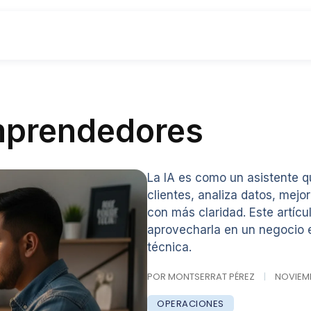
Emprendedores
La IA es como un asistente 
clientes, analiza datos, mej
con más claridad. Este artíc
aprovecharla en un negocio e
técnica.
POR MONTSERRAT PÉREZ
|
NOVIEMBR
OPERACIONES