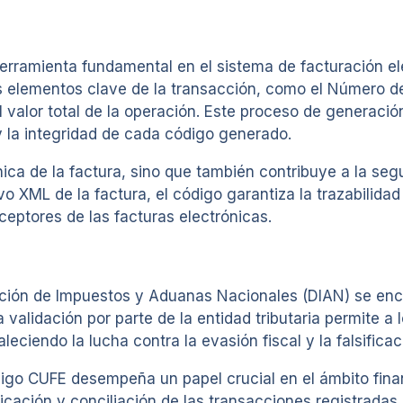
herramienta fundamental en el sistema de facturación e
elementos clave de la transacción, como el Número de I
el valor total de la operación. Este proceso de generaci
y la integridad de cada código generado.
ica de la factura, sino que también contribuye a la seg
vo XML de la factura, el código garantiza la trazabilida
ceptores de las facturas electrónicas.
ción de Impuestos y Aduanas Nacionales (DIAN) se enca
a validación por parte de la entidad tributaria permite a
rtaleciendo la lucha contra la evasión fiscal y la falsifi
digo CUFE desempeña un papel crucial en el ámbito finan
tificación y conciliación de las transacciones registrada