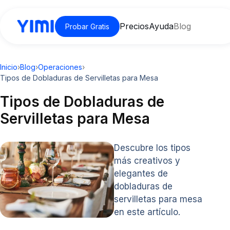
Precios
Ayuda
Blog
Probar Gratis
Inicio
›
Blog
›
Operaciones
›
Tipos de Dobladuras de Servilletas para Mesa
Tipos de Dobladuras de
Servilletas para Mesa
Descubre los tipos
más creativos y
elegantes de
dobladuras de
servilletas para mesa
en este artículo.