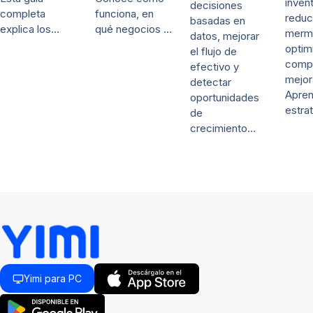
invent
decisiones
completa
funciona, en
reduc
basadas en
explica los…
qué negocios …
merm
datos, mejorar
optim
el flujo de
comp
efectivo y
mejor
detectar
Apre
oportunidades
estra
de
crecimiento…
Yimi para PC