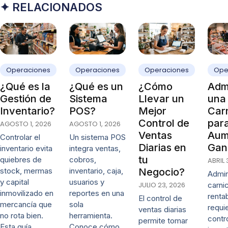
✦ RELACIONADOS
Operaciones
Operaciones
Operaciones
Ope
¿Qué es la
¿Qué es un
¿Cómo
Admi
Gestión de
Sistema
Llevar un
una
Inventario?
POS?
Mejor
Carn
Control de
par
AGOSTO 1, 2026
AGOSTO 1, 2026
Ventas
Aum
Controlar el
Un sistema POS
Diarias en
Gan
inventario evita
integra ventas,
tu
quiebres de
cobros,
ABRIL 
stock, mermas
inventario, caja,
Negocio?
Admin
y capital
usuarios y
JULIO 23, 2026
carni
inmovilizado en
reportes en una
renta
El control de
mercancía que
sola
requi
ventas diarias
no rota bien.
herramienta.
contr
permite tomar
Esta guía
Conoce cómo