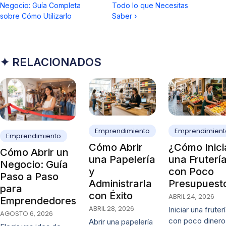
Negocio: Guía Completa
Todo lo que Necesitas
sobre Cómo Utilizarlo
Saber
›
✦ RELACIONADOS
Emprendimiento
Emprendimient
Emprendimiento
Cómo Abrir
¿Cómo Inici
Cómo Abrir un
una Papelería
una Fruterí
Negocio: Guía
y
con Poco
Paso a Paso
Administrarla
Presupuest
para
con Éxito
ABRIL 24, 2026
Emprendedores
ABRIL 28, 2026
Iniciar una fruter
AGOSTO 6, 2026
con poco dinero
Abrir una papelería