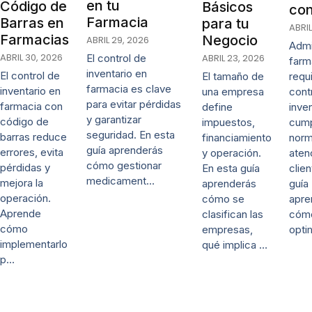
en tu
Código de
Básicos
con
Farmacia
Barras en
para tu
ABRIL
Farmacias
Negocio
ABRIL 29, 2026
Admi
ABRIL 30, 2026
ABRIL 23, 2026
El control de
farm
inventario en
El control de
El tamaño de
requ
farmacia es clave
inventario en
una empresa
cont
para evitar pérdidas
farmacia con
define
inven
y garantizar
código de
impuestos,
cump
seguridad. En esta
barras reduce
financiamiento
norm
guía aprenderás
errores, evita
y operación.
aten
cómo gestionar
pérdidas y
En esta guía
clien
medicament…
mejora la
aprenderás
guía
operación.
cómo se
apre
Aprende
clasifican las
cóm
cómo
empresas,
opti
implementarlo
qué implica …
p…