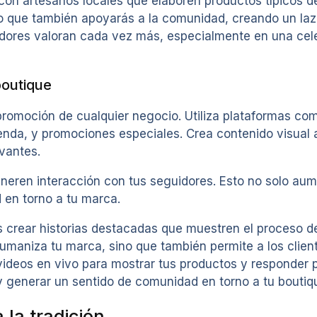
on artesanos locales que elaboren productos típicos de 
ino que también apoyarás a la comunidad, creando un laz
idores valoran cada vez más, especialmente en una cele
boutique
 promoción de cualquier negocio. Utiliza plataformas c
ienda, y promociones especiales. Crea contenido visual 
evantes.
eren interacción con tus seguidores. Esto no solo aumen
 en torno a tu marca.
s crear historias destacadas que muestren el proceso d
humaniza tu marca, sino que también permite a los client
ideos en vivo para mostrar tus productos y responder 
y generar un sentido de comunidad en torno a tu boutiq
la tradición