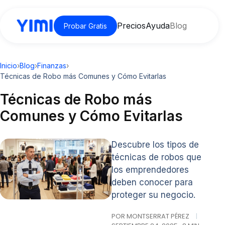
Precios
Ayuda
Blog
Probar Gratis
Inicio
›
Blog
›
Finanzas
›
Técnicas de Robo más Comunes y Cómo Evitarlas
Técnicas de Robo más
Comunes y Cómo Evitarlas
Descubre los tipos de
técnicas de robos que
los emprendedores
deben conocer para
proteger su negocio.
POR MONTSERRAT PÉREZ
|