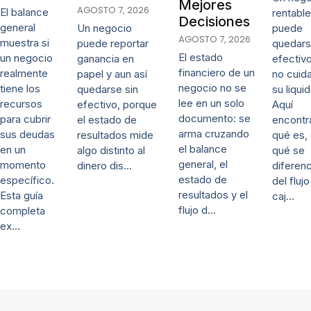
Mejores
AGOSTO 7, 2026
El balance
rentable
Decisiones
general
puede
Un negocio
AGOSTO 7, 2026
muestra si
quedars
puede reportar
El estado
un negocio
efectivo
ganancia en
financiero de un
realmente
no cuida
papel y aun así
negocio no se
tiene los
su liqui
quedarse sin
lee en un solo
recursos
Aquí
efectivo, porque
documento: se
para cubrir
encontr
el estado de
arma cruzando
sus deudas
qué es,
resultados mide
el balance
en un
qué se
algo distinto al
general, el
momento
diferenc
dinero dis…
estado de
específico.
del fluj
resultados y el
Esta guía
caj…
flujo d…
completa
ex…