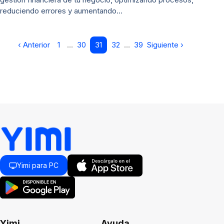
reduciendo errores y aumentando…
‹ Anterior
1
…
30
31
32
…
39
Siguiente ›
Yimi para PC
Yimi
Ayuda