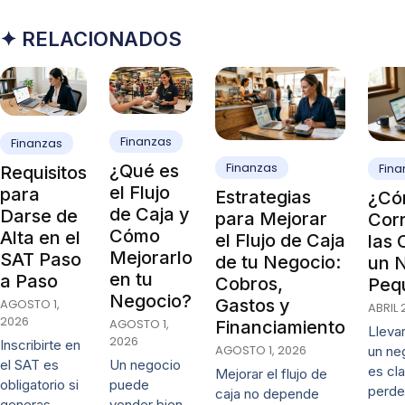
✦ RELACIONADOS
Finanzas
Finanzas
Finanzas
¿Qué es
Fina
Requisitos
el Flujo
para
Estrategias
¿Có
de Caja y
Darse de
para Mejorar
Cor
Cómo
Alta en el
el Flujo de Caja
las 
Mejorarlo
SAT Paso
de tu Negocio:
un 
en tu
a Paso
Cobros,
Peq
Negocio?
Gastos y
AGOSTO 1,
ABRIL 
2026
AGOSTO 1,
Financiamiento
Lleva
2026
Inscribirte en
AGOSTO 1, 2026
un ne
Un negocio
el SAT es
es cl
Mejorar el flujo de
puede
obligatorio si
perde
caja no depende
vender bien
generas