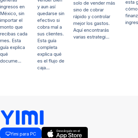
esta 
solo de vender más
y aun así
ingresos en
cómo 
sino de cobrar
quedarse sin
México, sin
finanz
rápido y controlar
efectivo si
importar el
ingre
mejor los gastos.
cobra mal a
monto que
Aquí encontrarás
sus clientes.
recibas cada
varias estrategi…
Esta guía
mes. Esta
completa
guía explica
explica qué
qué
es el flujo de
docume…
caja…
Yimi para PC