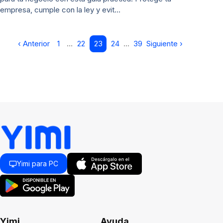
empresa, cumple con la ley y evit…
‹ Anterior
1
…
22
23
24
…
39
Siguiente ›
Yimi para PC
Yimi
Ayuda