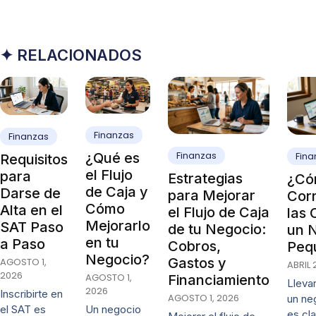
✦ RELACIONADOS
Finanzas
Finanzas
Finanzas
¿Qué es
Fina
Requisitos
el Flujo
para
Estrategias
¿Có
de Caja y
Darse de
para Mejorar
Cor
Cómo
Alta en el
el Flujo de Caja
las 
Mejorarlo
SAT Paso
de tu Negocio:
un 
en tu
a Paso
Cobros,
Peq
Negocio?
Gastos y
AGOSTO 1,
ABRIL 
2026
AGOSTO 1,
Financiamiento
Lleva
2026
Inscribirte en
AGOSTO 1, 2026
un ne
Un negocio
el SAT es
es cl