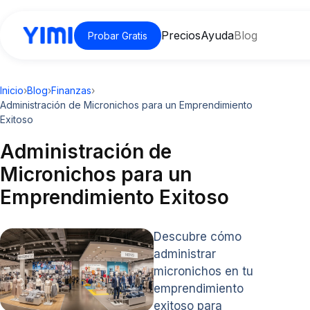
Precios
Ayuda
Blog
Probar Gratis
Inicio
›
Blog
›
Finanzas
›
Administración de Micronichos para un Emprendimiento
Exitoso
Administración de
Micronichos para un
Emprendimiento Exitoso
Descubre cómo
administrar
micronichos en tu
emprendimiento
exitoso para