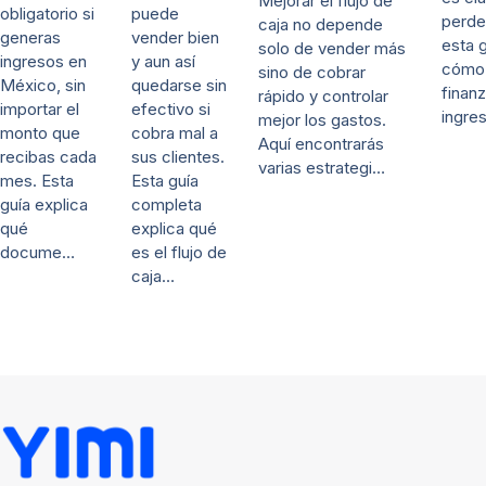
Mejorar el flujo de
puede
obligatorio si
perde
caja no depende
vender bien
generas
esta 
solo de vender más
y aun así
ingresos en
cómo 
sino de cobrar
quedarse sin
México, sin
finanz
rápido y controlar
efectivo si
importar el
ingre
mejor los gastos.
cobra mal a
monto que
Aquí encontrarás
sus clientes.
recibas cada
varias estrategi…
Esta guía
mes. Esta
completa
guía explica
explica qué
qué
es el flujo de
docume…
caja…