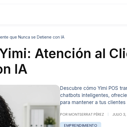
liente que Nunca se Detiene con IA
Yimi: Atención al Cl
on IA
Descubre cómo Yimi POS trans
chatbots inteligentes, ofreci
para mantener a tus clientes
POR MONTSERRAT PÉREZ
|
JULIO 3,
EMPRENDIMIENTO