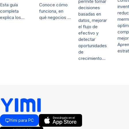
contr
permite tomar
Esta guía
Conoce cómo
invent
decisiones
completa
funciona, en
reduc
basadas en
explica los…
qué negocios …
merm
datos, mejorar
optim
el flujo de
comp
efectivo y
mejor
detectar
Apre
oportunidades
estra
de
crecimiento…
Yimi para PC