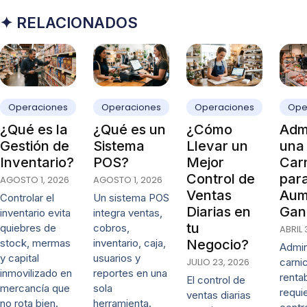
✦ RELACIONADOS
Operaciones
Operaciones
Operaciones
Ope
¿Qué es la
¿Qué es un
¿Cómo
Admi
Gestión de
Sistema
Llevar un
una
Inventario?
POS?
Mejor
Carn
Control de
par
AGOSTO 1, 2026
AGOSTO 1, 2026
Ventas
Aum
Controlar el
Un sistema POS
Diarias en
Gan
inventario evita
integra ventas,
tu
quiebres de
cobros,
ABRIL 
stock, mermas
inventario, caja,
Negocio?
Admin
y capital
usuarios y
JULIO 23, 2026
carni
inmovilizado en
reportes en una
renta
El control de
mercancía que
sola
requi
ventas diarias
no rota bien.
herramienta.