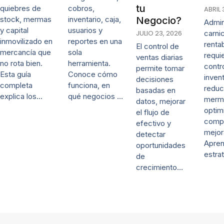
tu
quiebres de
cobros,
ABRIL 
stock, mermas
inventario, caja,
Negocio?
Admin
y capital
usuarios y
JULIO 23, 2026
carni
inmovilizado en
reportes en una
renta
El control de
mercancía que
sola
requi
ventas diarias
no rota bien.
herramienta.
contr
permite tomar
Esta guía
Conoce cómo
invent
decisiones
completa
funciona, en
reduc
basadas en
explica los…
qué negocios …
merm
datos, mejorar
optim
el flujo de
comp
efectivo y
mejor
detectar
Apre
oportunidades
estra
de
crecimiento…