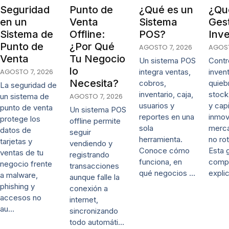
Seguridad
Punto de
¿Qué es un
¿Qué
en un
Venta
Sistema
Ges
Sistema de
Offline:
POS?
Inve
Punto de
¿Por Qué
AGOSTO 7, 2026
AGOST
Venta
Tu Negocio
Un sistema POS
Contro
lo
AGOSTO 7, 2026
integra ventas,
invent
Necesita?
cobros,
quieb
La seguridad de
inventario, caja,
stock
un sistema de
AGOSTO 7, 2026
usuarios y
y capi
punto de venta
Un sistema POS
reportes en una
inmov
protege los
offline permite
sola
merca
datos de
seguir
herramienta.
no rot
tarjetas y
vendiendo y
Conoce cómo
Esta 
ventas de tu
registrando
funciona, en
comp
negocio frente
transacciones
qué negocios …
expli
a malware,
aunque falle la
phishing y
conexión a
accesos no
internet,
au…
sincronizando
todo automáti…