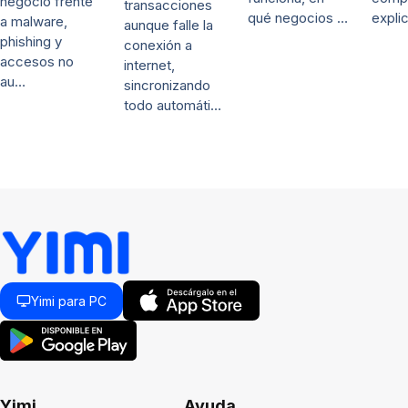
negocio frente
transacciones
qué negocios …
expli
a malware,
aunque falle la
phishing y
conexión a
accesos no
internet,
au…
sincronizando
todo automáti…
Yimi para PC
Yimi
Ayuda