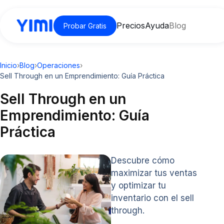
Precios
Ayuda
Blog
Probar Gratis
Inicio
›
Blog
›
Operaciones
›
Sell Through en un Emprendimiento: Guía Práctica
Sell Through en un
Emprendimiento: Guía
Práctica
Descubre cómo
maximizar tus ventas
y optimizar tu
inventario con el sell
through.