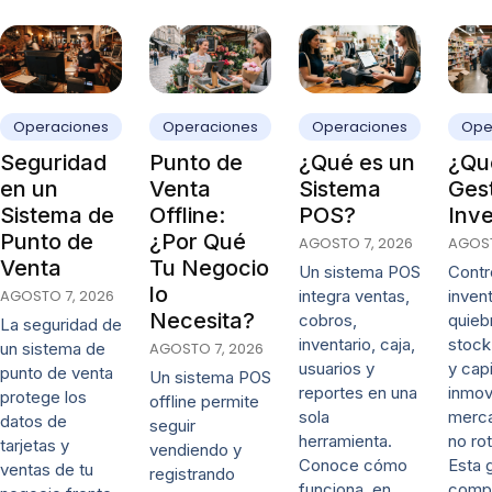
Operaciones
Operaciones
Operaciones
Ope
Seguridad
Punto de
¿Qué es un
¿Qué
en un
Venta
Sistema
Ges
Sistema de
Offline:
POS?
Inve
Punto de
¿Por Qué
AGOSTO 7, 2026
AGOST
Venta
Tu Negocio
Un sistema POS
Contro
lo
AGOSTO 7, 2026
integra ventas,
invent
Necesita?
cobros,
quieb
La seguridad de
inventario, caja,
stock
un sistema de
AGOSTO 7, 2026
usuarios y
y capi
punto de venta
Un sistema POS
reportes en una
inmov
protege los
offline permite
sola
merca
datos de
seguir
herramienta.
no rot
tarjetas y
vendiendo y
Conoce cómo
Esta 
ventas de tu
registrando
funciona, en
comp