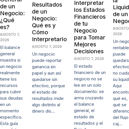
la
Interpretar
Resultados
de un
Liqui
los Estados
de un
Negocio:
de un
Financieros
Negocio:
¿Qué
Nego
de tu
Qué es y
es?
AGOSTO 
Negocio
Cómo
2026
AGOSTO 7,
para Tomar
Interpretarlo
2026
Un nego
Mejores
AGOSTO 7, 2026
El balance
rentable
Decisiones
general
puede
Un negocio
AGOSTO 7, 2026
muestra si
quedars
puede reportar
El estado
un negocio
efectivo
ganancia en
financiero de un
realmente
no cuida
papel y aun así
negocio no se
tiene los
su liqui
quedarse sin
lee en un solo
recursos
Aquí
efectivo, porque
documento: se
para cubrir
encontr
el estado de
arma cruzando
sus deudas
qué es,
resultados mide
el balance
en un
qué se
algo distinto al
general, el
momento
diferenc
dinero dis…
estado de
específico.
del fluj
resultados y el
Esta guía
caj…