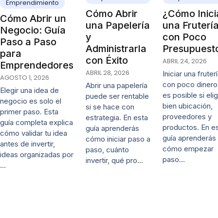
Emprendimiento
Cómo Abrir
¿Cómo Inici
Cómo Abrir un
una Papelería
una Fruterí
Negocio: Guía
y
con Poco
Paso a Paso
Administrarla
Presupuest
para
con Éxito
ABRIL 24, 2026
Emprendedores
ABRIL 28, 2026
Iniciar una fruter
AGOSTO 1, 2026
con poco dinero
Abrir una papelería
Elegir una idea de
es posible si eli
puede ser rentable
negocio es solo el
bien ubicación,
si se hace con
primer paso. Esta
proveedores y
estrategia. En esta
guía completa explica
productos. En e
guía aprenderás
cómo validar tu idea
guía aprenderás
cómo iniciar paso a
antes de invertir,
cómo empezar
paso, cuánto
ideas organizadas por
paso…
invertir, qué pro…
…