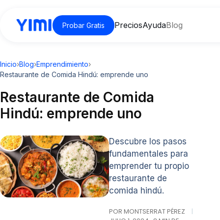
Precios
Ayuda
Blog
Probar Gratis
Inicio
›
Blog
›
Emprendimiento
›
Restaurante de Comida Hindú: emprende uno
Restaurante de Comida
Hindú: emprende uno
Descubre los pasos
fundamentales para
emprender tu propio
restaurante de
comida hindú.
POR MONTSERRAT PÉREZ
|