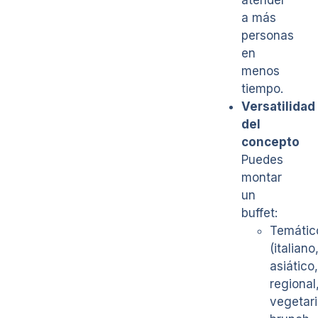
atender
a más
personas
en
menos
tiempo.
Versatilidad
del
concepto
Puedes
montar
un
buffet:
Temátic
(italiano
asiático,
regional
vegetari