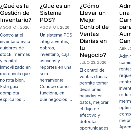
¿Qué es la
¿Qué es un
¿Cómo
Admi
Gestión de
Sistema
Llevar un
una
Inventario?
POS?
Mejor
Carn
Control de
par
AGOSTO 1, 2026
AGOSTO 1, 2026
Ventas
Aum
Controlar el
Un sistema POS
Diarias en
Gan
inventario evita
integra ventas,
tu
quiebres de
cobros,
ABRIL 
stock, mermas
inventario, caja,
Negocio?
Admin
y capital
usuarios y
JULIO 23, 2026
carni
inmovilizado en
reportes en una
renta
El control de
mercancía que
sola
requi
ventas diarias
no rota bien.
herramienta.
contr
permite tomar
Esta guía
Conoce cómo
invent
decisiones
completa
funciona, en
reduc
basadas en
explica los…
qué negocios …
merm
datos, mejorar
optim
el flujo de
comp
efectivo y
mejor
detectar
Apre
oportunidades