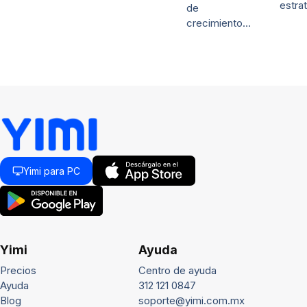
estra
de
crecimiento…
Yimi para PC
Yimi
Ayuda
Precios
Centro de ayuda
Ayuda
312 121 0847
Blog
soporte@yimi.com.mx