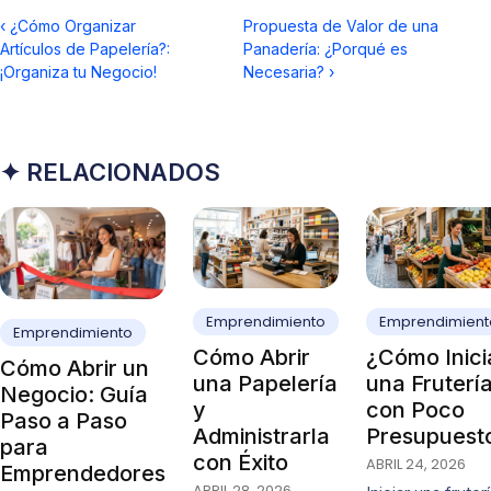
‹
¿Cómo Organizar
Propuesta de Valor de una
Artículos de Papelería?:
Panadería: ¿Porqué es
¡Organiza tu Negocio!
Necesaria?
›
✦ RELACIONADOS
Emprendimiento
Emprendimient
Emprendimiento
Cómo Abrir
¿Cómo Inici
Cómo Abrir un
una Papelería
una Fruterí
Negocio: Guía
y
con Poco
Paso a Paso
Administrarla
Presupuest
para
con Éxito
ABRIL 24, 2026
Emprendedores
ABRIL 28, 2026